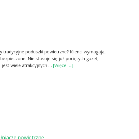
 tradycyjne poduszki powietrzne? Klienci wymagają,
bezpieczone. Nie stosuje się już pociętych gazet,
oNowoczesne
 jest wiele atrakcyjnych …
[Więcej ...]
sposoby
pakowania
przesyłek
łniacze powietrzne