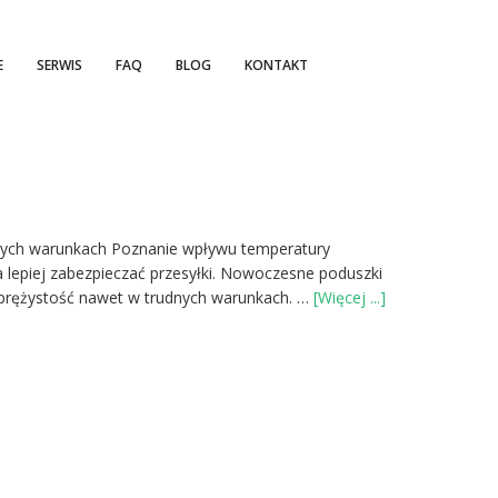
E
SERWIS
FAQ
BLOG
KONTAKT
lnych warunkach Poznanie wpływu temperatury
 lepiej zabezpieczać przesyłki. Nowoczesne poduszki
oWpływ
sprężystość nawet w trudnych warunkach. …
[Więcej ...]
temperatury
otoczenia
na
wytrzymałość
wypełniaczy