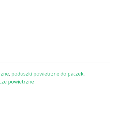
z
poduszkami
powietrznymi
do
paczek
rzne
,
poduszki powietrzne do paczek
,
cze powietrzne