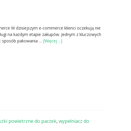
merce W dzisiejszym e-commerce klienci oczekują nie
bsługi na każdym etapie zakupów. Jednym z kluczowych
oWypełniacz
st sposób pakowania …
[Więcej ...]
do
paczek,
a
zadowolenie
klienta
zki powietrzne do paczek
,
wypełniacz do