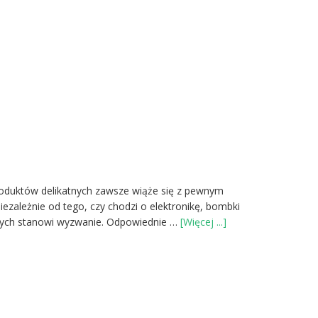
oduktów delikatnych zawsze wiąże się z pewnym
ezależnie od tego, czy chodzi o elektronikę, bombki
oPakowanie
tnych stanowi wyzwanie. Odpowiednie …
[Więcej ...]
produktów
delikatnych