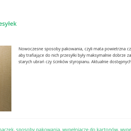
esyłek
Nowoczesne sposoby pakowania, czyli mata powietrzna czy
aby trafiające do nich przesyłki były maksymalnie dobrze za
starych ubrań czy ścinków styropianu. Aktualnie dostępnych
paczek
,
sposoby pakowania
,
wypełniacze do kartonów
,
wype