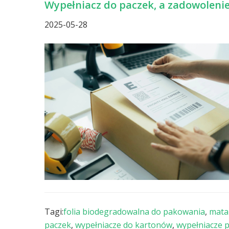
Wypełniacz do paczek, a zadowolenie
2025-05-28
Tagi:
folia biodegradowalna do pakowania
,
mata
paczek
,
wypełniacze do kartonów
,
wypełniacze 