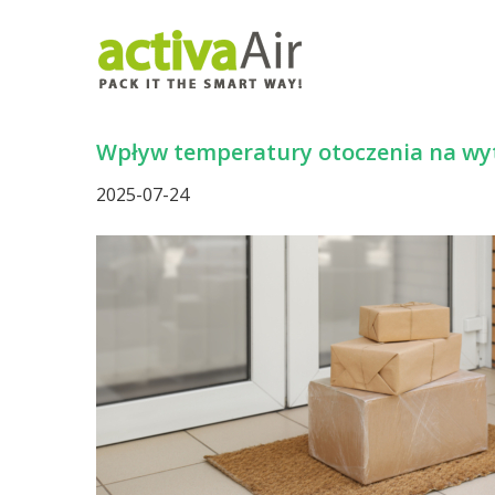
Przejdź
Przejdź
do
do
głównej
treści
nawigacji
Wpływ temperatury otoczenia na wy
2025-07-24