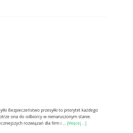
yłki Bezpieczeństwo przesyłki to priorytet każdego
otrze ona do odbiorcy w nienaruszonym stanie.
oBezpieczeństwo
czniejszych rozwiązań dla firm i …
[Więcej ...]
przesyłki