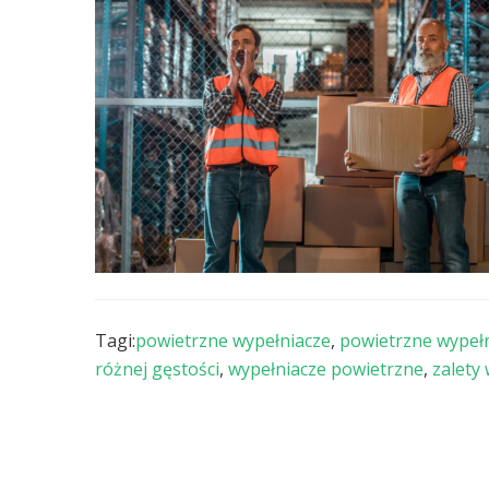
Tagi:
powietrzne wypełniacze
,
powietrzne wypeł
różnej gęstości
,
wypełniacze powietrzne
,
zalety