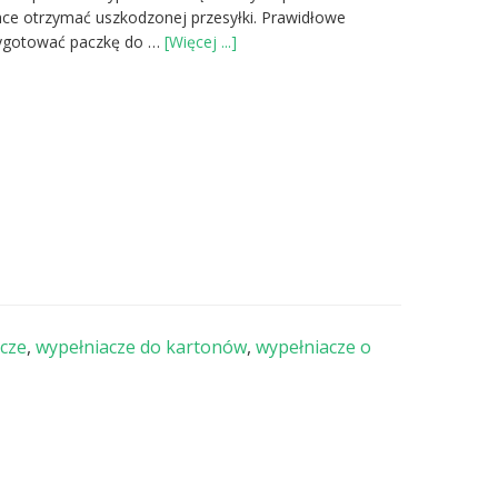
chce otrzymać uszkodzonej przesyłki. Prawidłowe
oJak
zygotować paczkę do …
[Więcej ...]
poprawnie
stosować
wypełniacze
powietrzne
do
paczek?
cze
,
wypełniacze do kartonów
,
wypełniacze o