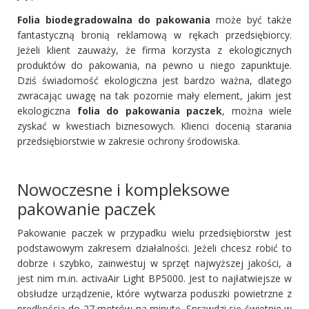
Folia biodegradowalna do pakowania
może być także
fantastyczną bronią reklamową w rękach przedsiębiorcy.
Jeżeli klient zauważy, że firma korzysta z ekologicznych
produktów do pakowania, na pewno u niego zapunktuje.
Dziś świadomość ekologiczna jest bardzo ważna, dlatego
zwracając uwagę na tak pozornie mały element, jakim jest
ekologiczna
folia do pakowania paczek
, można wiele
zyskać w kwestiach biznesowych. Klienci docenią starania
przedsiębiorstwie w zakresie ochrony środowiska.
Nowoczesne i kompleksowe
pakowanie paczek
Pakowanie paczek w przypadku wielu przedsiębiorstw jest
podstawowym zakresem działalności. Jeżeli chcesz robić to
dobrze i szybko, zainwestuj w sprzęt najwyższej jakości, a
jest nim m.in. activaAir Light BP5000. Jest to najłatwiejsze w
obsłudze urządzenie, które wytwarza poduszki powietrzne z
prędkością do 27 metrów na minutę. Sprawdzi się świetnie w